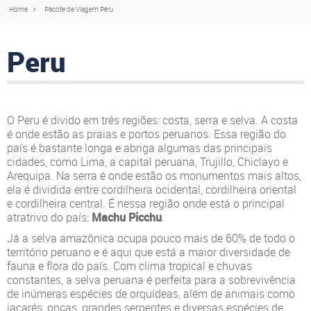
Home
Pacote de Viagem Peru
Peru
O Peru é divido em três regiões: costa, serra e selva. A costa
é onde estão as praias e portos peruanos. Essa região do
país é bastante longa e abriga algumas das principais
cidades, como Lima, a capital peruana, Trujillo, Chiclayo e
Arequipa. Na serra é onde estão os monumentos mais altos,
ela é dividida entre cordilheira ocidental, cordilheira oriental
e cordilheira central. É nessa região onde está o principal
atratrivo do país:
Machu Picchu
.
Já a selva amazônica ocupa pouco mais de 60% de todo o
território peruano e é aqui que está a maior diversidade de
fauna e flora do país. Com clima tropical e chuvas
constantes, a selva peruana é perfeita para a sobrevivência
de inúmeras espécies de orquídeas, além de animais como
jacarés, onças, grandes serpentes e diversas espécies de