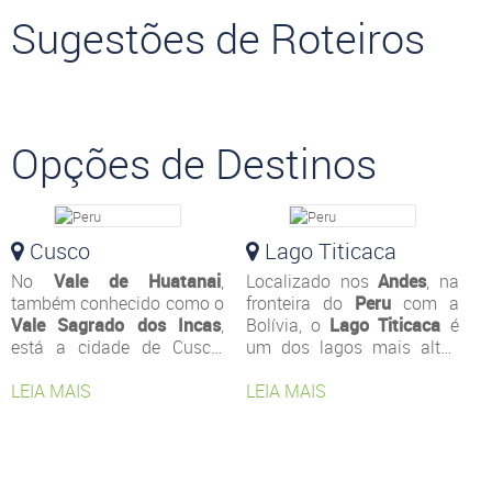
Sugestões de Roteiros
Opções de Destinos
Cusco
Lago Titicaca
No
Vale de Huatanai
,
Localizado nos
Andes
, na
também conhecido como o
fronteira do
Peru
com a
Vale Sagrado dos Incas
,
Bolívia, o
Lago Titicaca
é
está a cidade de Cusco,
um dos lagos mais altos
uma das atrações mais
do mundo com cerca de
visitadas do Peru. A região
LEIA MAIS
3.821 metros acima do
LEIA MAIS
abriga diversos sítios
nível mar e sua
arqueológicos e
profundidade máxima
construções atribuídas aos
chega a 280 metros. Cerca
incas e aos colonizadores
de 25 rios desaguam no