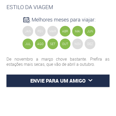
ESTILO DA VIAGEM
Melhores meses para viajar:
JAN
FEV
MAR
ABR
MAI
JUN
JUL
AGO
SET
OUT
NOV
DEZ
De novembro a março chove bastante. Prefira as
estações mais secas, que vão de abril a outubro.
ENVIE PARA UM AMIGO