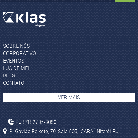
SOBRE NÓS
CORPORATIVO
EVENTOS
LUA DE MEL
BLOG
CONTATO
VER MAIS
Agências de Viagens Curitiba
RJ
(21) 2705-3080
Huaraz
R. Gavião Peixoto, 70, Sala 505, ICARAÍ, Niterói-RJ
Pacotes para Marrocos 1