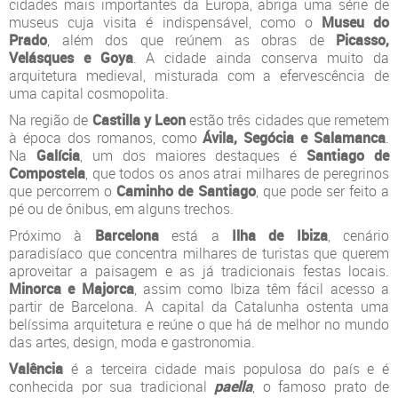
cidades mais importantes da Europa, abriga uma série de
museus cuja visita é indispensável, como o
Museu do
Prado
, além dos que reúnem as obras de
Picasso,
Velásques e Goya
. A cidade ainda conserva muito da
arquitetura medieval, misturada com a efervescência de
uma capital cosmopolita.
Na região de
Castilla y Leon
estão três cidades que remetem
à época dos romanos, como
Ávila, Segócia e Salamanca
.
Na
Galícia
, um dos maiores destaques é
Santiago de
Compostela
, que todos os anos atrai milhares de peregrinos
que percorrem o
Caminho de Santiago
, que pode ser feito a
pé ou de ônibus, em alguns trechos.
Próximo à
Barcelona
está a
Ilha de Ibiza
, cenário
paradisíaco que concentra milhares de turistas que querem
aproveitar a paisagem e as já tradicionais festas locais.
Minorca e Majorca
, assim como Ibiza têm fácil acesso a
partir de Barcelona. A capital da Catalunha ostenta uma
belíssima arquitetura e reúne o que há de melhor no mundo
das artes, design, moda e gastronomia.
Valência
é a terceira cidade mais populosa do país e é
conhecida por sua tradicional
paella
, o famoso prato de