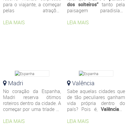
para o viajante, a começar
dos solteiros”
tanto pela
pelas atrações
paisagem paradisíaca
arquitetônicas de perder o
quanto pelas famosas
fôlego.
LEIA MAIS
Barcelona
é uma
festas que acontecem
LEIA MAIS
verdadeira galeria de arte a
nessa parte do litoral da
céu aberto, então se
Espanha, mas a região
prepare para ver de perto
oferece muito mais.
É um
obras do consagrado
dos principais destinos
arquiteto
Antoni Gaudi
,
turísticos do verão
conhecer bairros que
europeu
para quem
concentram monumentos
procura lazer e descanso
incríveis e desbravar
em belíssimos cenários
paisagens encantadoras,
que a natureza reserva.
como a
Madri
Montanha de
Valência
Montjuïc.
No coração da Espanha,
Sabe aquelas cidades que
Madri reserva ótimos
de tão peculiares ganham
roteiros dentro da cidade. A
vida própria dentro do
começar por uma tríade de
país? Pois é,
Valência
é
museus sem precedentes
assim. A terceira maior
na Europa:
LEIA MAIS
Museu Del
cidade da Espanha tem até
LEIA MAIS
Prado, Museu Reina Sofia
idioma próprio, o
e Thyssen-Bornemisza
. É
valenciano, e uma série de