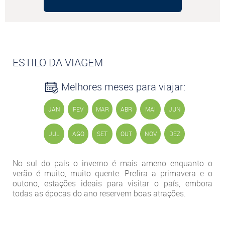
ESTILO DA VIAGEM
Melhores meses para viajar:
JAN
FEV
MAR
ABR
MAI
JUN
JUL
AGO
SET
OUT
NOV
DEZ
No sul do país o inverno é mais ameno enquanto o
verão é muito, muito quente. Prefira a primavera e o
outono, estações ideais para visitar o país, embora
todas as épocas do ano reservem boas atrações.