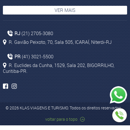
VER MAIS
Cruzeiros Internacionais Caribe
RJ
(21) 2705-3080
Deserto do Saara
R. Gavião Peixoto, 70, Sala 505, ICARAÍ, Niterói-RJ
Toscana
Cultura do Peru
PR
(41) 3021-5500
Agência de Viagens Niterói
R. Euclides da Cunha, 1529, Sala 202, BIGORRILHO,
Curitiba-PR.
Viagem para Egito
Cultura Inca
Agência de Turismo Rio de Janeiro
Pacotes turísticos para Kruger Park
© 2026 KLAS VIAGENS E TURISMO. Todos os direitos reservados.
Pacotes de viagem para Egito
L
voltar para o topo
p