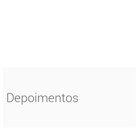
apenas um exemplo
atrações que tornam a
cultural do que Madri
região única, um
oferece, em um passeio
verdadeiro símbolo do país
que revela detalhes da arte,
no século XXI.
história, arquitetura e
cultura espanhola.
Depoimentos