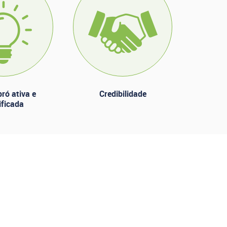
ró ativa e
Credibilidade
ificada