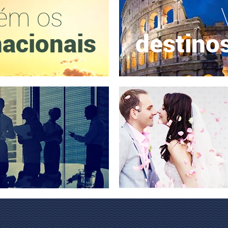
ém os
nacionais
destinos