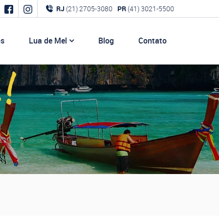
RJ
(21) 2705-3080
PR
(41) 3021-5500
os
Lua de Mel
Blog
Contato