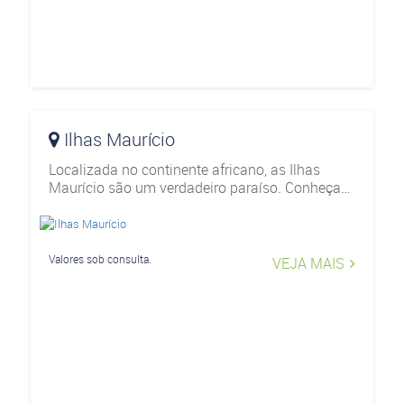
Ilhas Maurício
Localizada no continente africano, as Ilhas
Maurício são um verdadeiro paraíso. Conheça
as belezas desse destino, ideal para os que
buscam relaxar e ideal para casais passarem a
Lua de Mel.
Valores sob consulta.
VEJA MAIS