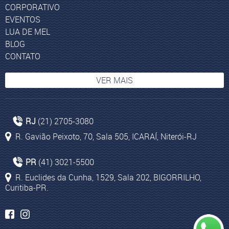
CORPORATIVO
EVENTOS
LUA DE MEL
BLOG
CONTATO
VER MAIS
Safáris Africa do Sul
RJ
(21) 2705-3080
Viagem para Marrocos 1
R. Gavião Peixoto, 70, Sala 505, ICARAÍ, Niterói-RJ
Dubai
Pamukkale
PR
(41) 3021-5500
Passagens aéreas para Ilhas Maurício
R. Euclides da Cunha, 1529, Sala 202, BIGORRILHO,
Curitiba-PR.
Marrakech
Agência Viagens Curitiba
Pacotes de viagem para Sun City