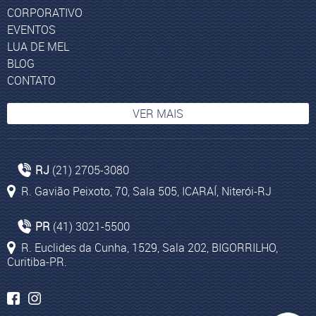
CORPORATIVO
EVENTOS
LUA DE MEL
BLOG
CONTATO
VER MAIS
Pacotes turísticos para Kruger Park
RJ
(21) 2705-3080
Pacotes de turismo para Dubai
R. Gavião Peixoto, 70, Sala 505, ICARAÍ, Niterói-RJ
Pacotes para Egito
Huaraz
PR
(41) 3021-5500
Viajar para Israel
R. Euclides da Cunha, 1529, Sala 202, BIGORRILHO,
Curitiba-PR.
Cruzeiros Internacionais Ásia
Pacote África do Sul
Passagens aéreas para Marrocos