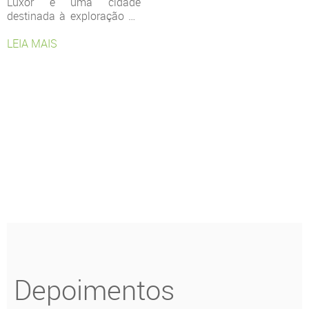
Luxor é uma cidade
destinada à exploração do
passado e da história
egípcia.
LEIA MAIS
Depoimentos