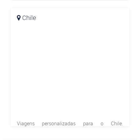
Chile
Viagens personalizadas para o Chile.
Deslumbre-se com esse destino encantador,
passando por sua capital, Santiago; estações