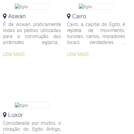
Aswan
Cairo
É de Aswan praticamente
Cairo, a capital do Egito, é
todas as pedras utilizadas
repleta de movimento,
para a construção das
turistas, carros, moradores
pirâmides egípcias.
locais, vendedores e
Localizada mais ao sul do
ambulantes trafegam pelas
país, aqui você pode
LEIA MAIS
ruas em um ritmo frenético
LEIA MAIS
realmente sentir o calor de
e até empolgante.
uma região próxima ao
deserto do Saara.
Luxor
Considerada por muitos, o
coração do Egito Antigo,