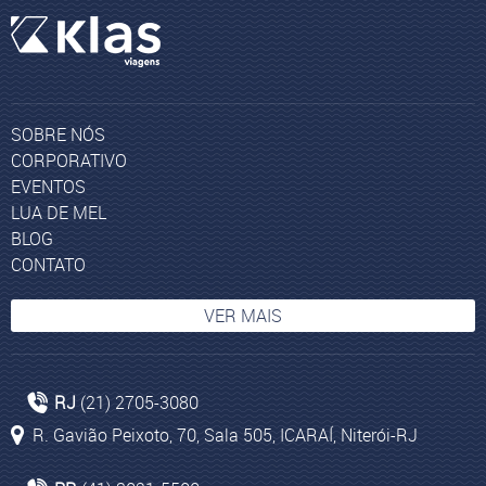
SOBRE NÓS
CORPORATIVO
EVENTOS
LUA DE MEL
BLOG
CONTATO
VER MAIS
Viajar para Israel
RJ
(21) 2705-3080
Lima
R. Gavião Peixoto, 70, Sala 505, ICARAÍ, Niterói-RJ
Agências de Viagens em Niterói
Pacotes de viagens para Colômbia