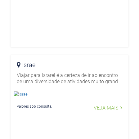
Israel
Viajar para Israrel é a certeza de ir ao encontro
de uma diversidade de atividades muito grande.
A opções de roteiros para todos os tipos de
viajantes, que tratam de experiências culturais,
históricas e gastronôm
Valores sob consulta.
VEJA MAIS