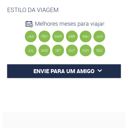
ESTILO DA VIAGEM
Melhores meses para viajar:
JAN
FEV
MAR
ABR
MAI
JUN
JUL
AGO
SET
OUT
NOV
DEZ
ENVIE PARA UM AMIGO