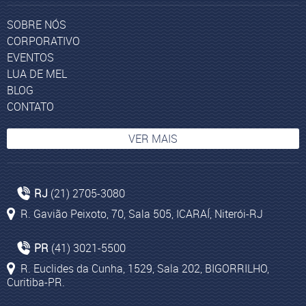
SOBRE NÓS
CORPORATIVO
EVENTOS
LUA DE MEL
BLOG
CONTATO
VER MAIS
Pacotes para Marrocos 1
RJ
(21) 2705-3080
Pacotes para Egito
R. Gavião Peixoto, 70, Sala 505, ICARAÍ, Niterói-RJ
Pacotes Ilhas Maldivas
Agência Turismo no Rio de Janeiro
PR
(41) 3021-5500
Atenas
R. Euclides da Cunha, 1529, Sala 202, BIGORRILHO,
Curitiba-PR.
Pacotes para Kruger Park
Peru