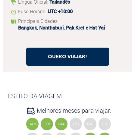
Língua Oficial:
Tailandês
Fuso Horário:
UTC +10:00
Principais Cidades:
Bangkok, Nonthaburi, Pak Kret e Hat Yai
QUERO VIAJAR!
ESTILO DA VIAGEM
Melhores meses para viajar:
JAN
FEV
MAR
ABR
MAI
JUN