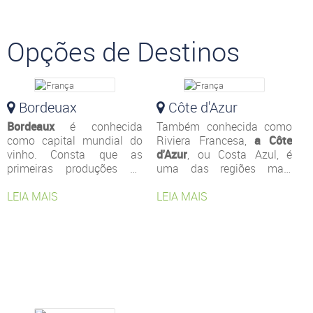
Opções de Destinos
Bordeuax
Côte d'Azur
Bordeaux
é conhecida
Também conhecida como
como capital mundial do
Riviera Francesa,
a Côte
vinho. Consta que as
d'Azur
, ou Costa Azul, é
primeiras produções da
uma das regiões mais
bebida surgiram em
Saint-
luxuosas da França.
Émilion
LEIA MAIS
, a apenas 40 km
Engloba a parte do litoral
LEIA MAIS
da cidade, há milênios de
sul do país, no
Mar
anos atrás. Outros
Mediterrâneo
, entre
Toulon
vinhedos importantes
e Menton
, na fronteira com
estão localizados na
a Itália. É na região que
região, como
Médoc
. Nas
fica
Cannes
e o festival que
últimas décadas, a cidade
leva o nome da cidade que
foi totalmente restaurada,
recebe centenas de artistas
ganhando forte apelo
todos os anos.