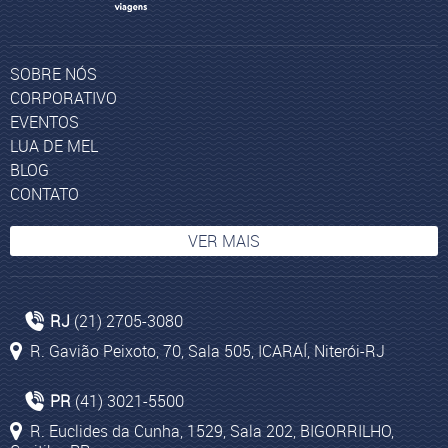
SOBRE NÓS
CORPORATIVO
EVENTOS
LUA DE MEL
BLOG
CONTATO
VER MAIS
Experiência Yacht Club
RJ
(21) 2705-3080
Pacotes turísticos para Cape Town
R. Gavião Peixoto, 70, Sala 505, ICARAÍ, Niterói-RJ
Cusco
Dubai
PR
(41) 3021-5500
Pacotes de viagens para os Emirados Árabes
R. Euclides da Cunha, 1529, Sala 202, BIGORRILHO,