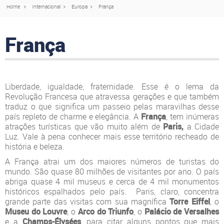
Home
Internacional
Europa
França
França
Liberdade, igualdade, fraternidade. Esse é o lema da
Revolução Francesa que atravessa gerações e que também
traduz o que significa um passeio pelas maravilhas desse
país repleto de charme e elegância. A
França
, tem inúmeras
atrações turísticas que vão muito além de
Paris,
a Cidade
Luz. Vale à pena conhecer mais esse território recheado de
história e beleza.
A França atrai um dos maiores números de turistas do
mundo. São quase 80 milhões de visitantes por ano. O país
abriga quase 4 mil museus e cerca de 4 mil monumentos
históricos espalhados pelo país. Paris, claro, concentra
grande parte das visitas com sua magnífica
Torre Eiffel
, o
Museu do Louvre
, o
Arco do Triunfo
, o
Palácio de Versalhes
e a
Champs-Élysées
, para citar alguns pontos que mais