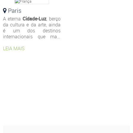
turístico, além de ser
declarada
Paris
Patrimônio
Mundial da Humanidade
.
A eterna
Cidade-Luz
, berço
da cultura e da arte, ainda
é um dos destinos
internacionais que mais
fascina os turistas. Se você
está planejando uma
LEIA MAIS
viagem para a capital
francesa, reserve pelo
menos quatro dias de
estadia para valer a pena o
investimento.