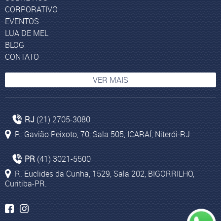
CORPORATIVO
EVENTOS
LUA DE MEL
BLOG
CONTATO
VER MAIS
Pacotes de turismo para Cape Town
RJ
(21) 2705-3080
Pacotes aéreos para Cape Town
R. Gavião Peixoto, 70, Sala 505, ICARAÍ, Niterói-RJ
Johanesburgo
Passagens aéreas para Dubai
PR
(41) 3021-5500
Viagem Tanzânia
R. Euclides da Cunha, 1529, Sala 202, BIGORRILHO,
Curitiba-PR.
Atenas
População de Israel
Israel