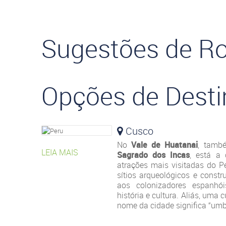
Sugestões de Ro
Opções de Desti
Cusco
No
Vale de Huatanai
, tamb
LEIA MAIS
Sagrado dos Incas
, está a
atrações mais visitadas do Pe
sítios arqueológicos e constr
aos colonizadores espanhó
história e cultura. Aliás, uma 
nome da cidade significa “um