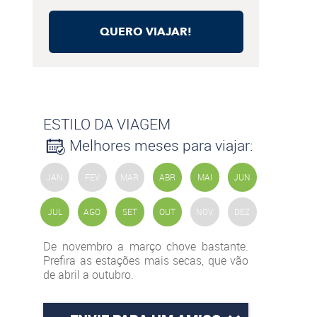
QUERO VIAJAR!
ESTILO DA VIAGEM
Melhores meses para viajar:
JAN
FEV
MAR
ABR
MAI
JUN
JUL
AGO
SET
OUT
NOV
DEZ
De novembro a março chove bastante.
Prefira as estações mais secas, que vão
de abril a outubro.