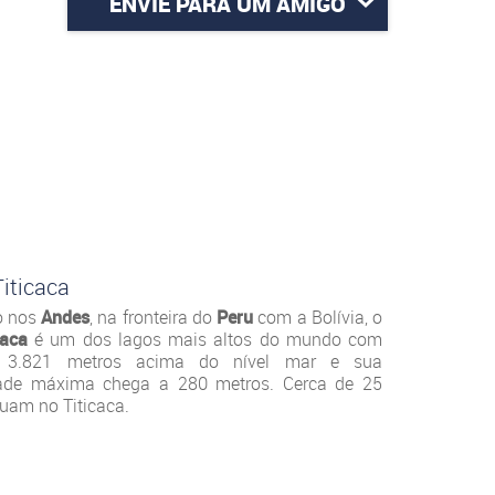
ENVIE PARA UM AMIGO
iticaca
o nos
Andes
, na fronteira do
Peru
com a Bolívia, o
caca
é um dos lagos mais altos do mundo com
 3.821 metros acima do nível mar e sua
dade máxima chega a 280 metros. Cerca de 25
uam no Titicaca.