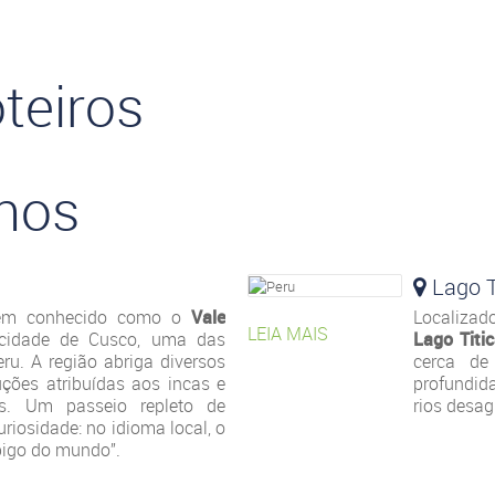
teiros
nos
Lago T
ém conhecido como o
Vale
Localizad
LEIA MAIS
 cidade de Cusco, uma das
Lago Titi
ru. A região abriga diversos
cerca de
uções atribuídas aos incas e
profundi
is. Um passeio repleto de
rios desag
curiosidade: no idioma local, o
bigo do mundo”.