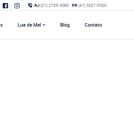
RJ
(21) 2705-3080
PR
(41) 3021-5500
os
Lua de Mel
Blog
Contato