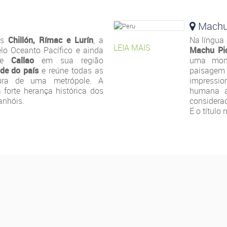
Machu
os
Chillón, Rímac e Lurín
, a
Na língua
LEIA MAIS
lo Oceanto Pacífico e ainda
Machu Pi
 de
Callao
em sua região
uma mon
de do país
e reúne todas as
paisag
rutura de uma metrópole. A
impressi
a forte herança histórica dos
humana a
anhóis.
considera
E o título