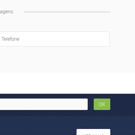
iagens.
OK