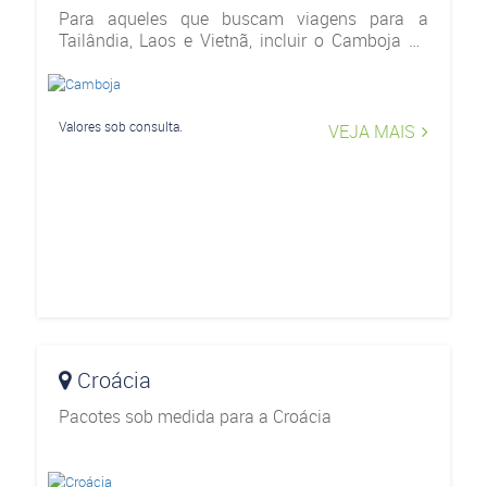
Para aqueles que buscam viagens para a
Tailândia, Laos e Vietnã, incluir o Camboja no
roteiro é ter a certeza de que vai se deparar com
destino rico em história e praias ótimas para
relaxar
Valores sob consulta.
VEJA MAIS
Croácia
Pacotes sob medida para a Croácia