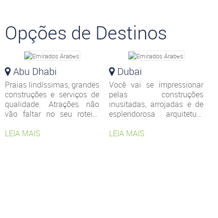
Opções de Destinos
Abu Dhabi
Dubai
Praias lindíssimas, grandes
Você vai se impressionar
construções e serviços de
pelas construções
qualidade. Atrações não
inusitadas, arrojadas e de
vão faltar no seu roteiro
esplendorosa arquitetura
por
Abu Dhabi
. Quer ver
de
Dubai
. A cidade é
uma mistura
LEIA MAIS
incansável e está sempre
LEIA MAIS
impressionante entre
erguendo um novo
tradição e modernidade?
arranha-céu.
Venha até a Klas e
programe a sua viagem
para a fascinante capital
dos
Emirados Árabes
Unidos
.