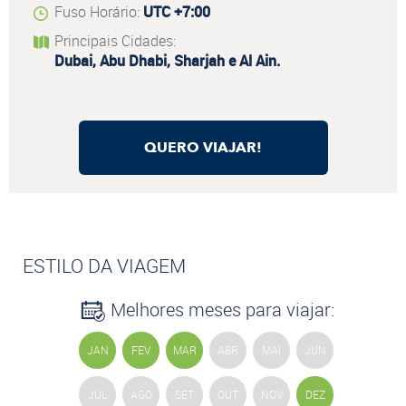
Fuso Horário:
UTC +7:00
Principais Cidades:
Dubai, Abu Dhabi, Sharjah e Al Ain.
QUERO VIAJAR!
ESTILO DA VIAGEM
Melhores meses para viajar:
JAN
FEV
MAR
ABR
MAI
JUN
JUL
AGO
SET
OUT
NOV
DEZ