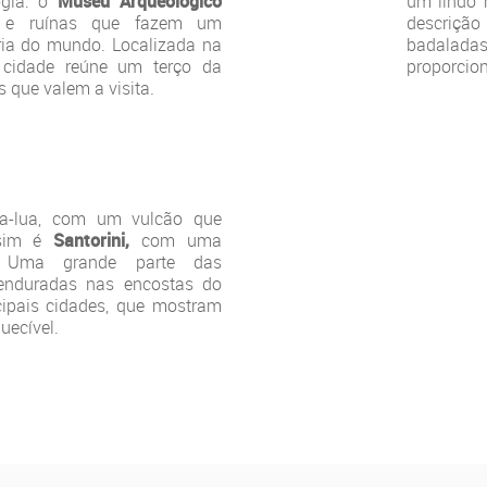
ogia: o
Museu Arqueológico
um lindo 
s e ruínas que fazem um
descrição
ória do mundo. Localizada na
badaladas
a cidade reúne um terço da
proporcion
 que valem a visita.
a-lua, com um vulcão que
ssim é
Santorini,
com uma
. Uma grande parte das
penduradas nas encostas do
ipais cidades, que mostram
uecível.