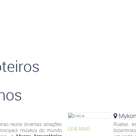
teiros
nos
Myko
tenas reúne diversas atrações
Ruelas es
LEIA MAIS
principais museus do mundo
bizantina