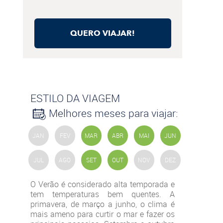
QUERO VIAJAR!
ESTILO DA VIAGEM
Melhores meses para viajar:
JAN
FEV
MAR
ABR
MAI
JUN
JUL
AGO
SET
OUT
NOV
DEZ
O Verão é considerado alta temporada e
tem temperaturas bem quentes. A
primavera, de março a junho, o clima é
mais ameno para curtir o mar e fazer os