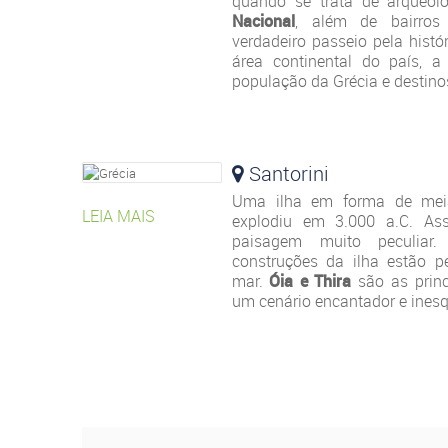
quando se trata de arqueol
Nacional
, além de bairro
verdadeiro passeio pela hist
área continental do país, 
população da Grécia e destinos
Santorini
Uma ilha em forma de mei
LEIA MAIS
explodiu em 3.000 a.C. A
paisagem muito peculiar
construções da ilha estão 
mar.
Óia e Thira
são as princ
um cenário encantador e inesq