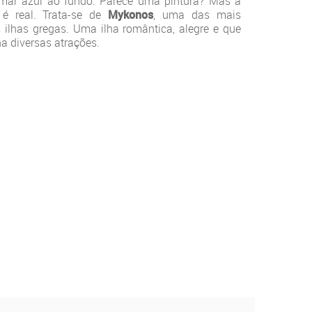
mar azul ao fundo. Parece uma pintura? Mas a
 é real. Trata-se de
Mykonos
, uma das mais
 ilhas gregas. Uma ilha romântica, alegre e que
a diversas atrações.