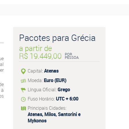
Pacotes para Grécia
a partir de
R$ 19.449,00
POR
PESSOA
ue
al
er
Capital:
Atenas
Moeda:
Euro (EUR)
de
Língua Oficial:
Grego
 à
os
Fuso Horário:
UTC + 6:00
Principais Cidades:
Atenas, Milos, Santorini e
Mykonos