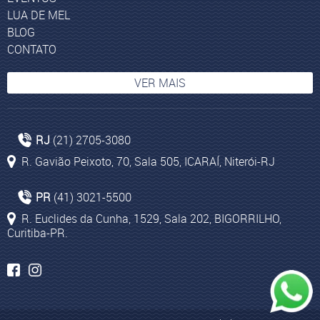
LUA DE MEL
BLOG
CONTATO
VER MAIS
Pacotes aéreos para Marrocos
RJ
(21) 2705-3080
Temporada para visitar os Emirados Árabes
R. Gavião Peixoto, 70, Sala 505, ICARAÍ, Niterói-RJ
Agência de Viagens em Curitiba
Capadócia
PR
(41) 3021-5500
Pacotes aéreos para Dubai
R. Euclides da Cunha, 1529, Sala 202, BIGORRILHO,
Curitiba-PR.
Passagens aéreas para Casablanca
O que fazer em Puno
Huaraz
Pacotes de viagem para Sun City