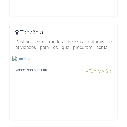
Tanzânia
Destino com muitas belezas naturais e
atividades para os que procuram contato
extremo com a natureza. Além das opções de
safáris, existem passeios culturais, as praias
paradisíacas na ilha
Valores sob consulta.
VEJA MAIS