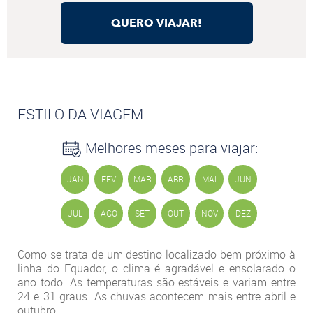
QUERO VIAJAR!
ESTILO DA VIAGEM
Melhores meses para viajar:
JAN
FEV
MAR
ABR
MAI
JUN
JUL
AGO
SET
OUT
NOV
DEZ
Como se trata de um destino localizado bem próximo à
linha do Equador, o clima é agradável e ensolarado o
ano todo. As temperaturas são estáveis e variam entre
24 e 31 graus. As chuvas acontecem mais entre abril e
outubro.