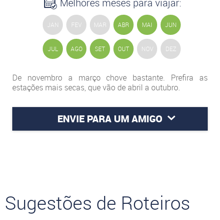
Melhores meses para viajar:
JAN
FEV
MAR
ABR
MAI
JUN
JUL
AGO
SET
OUT
NOV
DEZ
De novembro a março chove bastante. Prefira as
estações mais secas, que vão de abril a outubro.
ENVIE PARA UM AMIGO
Sugestões de Roteiros