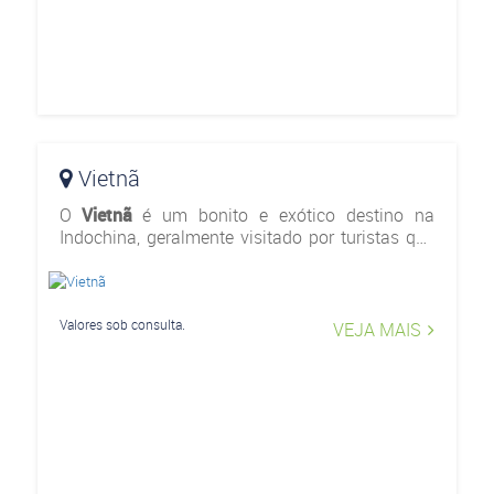
Vietnã
O
Vietnã
é um bonito e exótico destino na
Indochina, geralmente visitado por turistas que
também estão vijando pela Tailândia, Camboja
e Laos. O país guarda m
Valores sob consulta.
VEJA MAIS