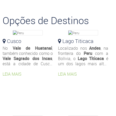
Opções de Destinos
Cusco
Lago Titicaca
No
Vale de Huatanai
,
Localizado nos
Andes
, na
também conhecido como o
fronteira do
Peru
com a
Vale Sagrado dos Incas
,
Bolívia, o
Lago Titicaca
é
está a cidade de Cusco,
um dos lagos mais altos
uma das atrações mais
do mundo com cerca de
visitadas do Peru. A região
LEIA MAIS
3.821 metros acima do
LEIA MAIS
abriga diversos sítios
nível mar e sua
arqueológicos e
profundidade máxima
construções atribuídas aos
chega a 280 metros. Cerca
incas e aos colonizadores
de 25 rios desaguam no
espanhóis. Um passeio
Titicaca.
repleto de história e
cultura. Aliás, uma
curiosidade: no idioma