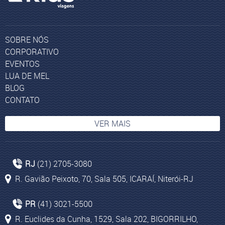
SOBRE NÓS
CORPORATIVO
EVENTOS
LUA DE MEL
BLOG
CONTATO
VER MAIS
Pacote de Viagem Peru
RJ
(21) 2705-3080
Agência de viagens Cruzeiros Marítimos
R. Gavião Peixoto, 70, Sala 505, ICARAÍ, Niterói-RJ
Pacotes para África do Sul
Agência Viagens Curitiba
PR
(41) 3021-5500
Lima
R. Euclides da Cunha, 1529, Sala 202, BIGORRILHO,