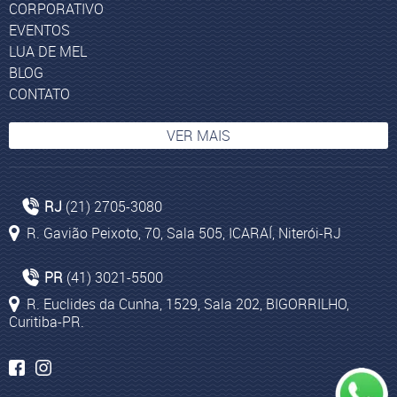
CORPORATIVO
EVENTOS
LUA DE MEL
BLOG
CONTATO
VER MAIS
Agência de viagem Marrocos
RJ
(21) 2705-3080
Agência de turismo Colômbia
R. Gavião Peixoto, 70, Sala 505, ICARAÍ, Niterói-RJ
Gastronomia italiana
Barigui Curitiba
PR
(41) 3021-5500
Turismo em Israel
R. Euclides da Cunha, 1529, Sala 202, BIGORRILHO,
Curitiba-PR.
Pacotes para Sun City
Curiosidades da Indochina
Turismo para Johannesburgo