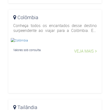
Colômbia
Conheça todos os encantados desse destino
surpeendente ao viajar para a Colômbia. Em
uma viagem muito agradável pelas principais
cidades, como Bogotá, San Andres, Cartagena e
muitos outros destino
Valores sob consulta.
VEJA MAIS
Tailândia