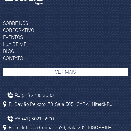
SOBRE NÓS
CORPORATIVO
EVENTOS
LUA DE MEL
BLOG
CONTATO
VER MAIS
Pacotes Ilhas Maldivas
RJ
(21) 2705-3080
Deserto do Saara
R. Gavião Peixoto, 70, Sala 505, ICARAÍ, Niterói-RJ
Agência de viagem Marrocos
Agência de viagem no Barigui
PR
(41) 3021-5500
Pacotes de viagem para Johannesburgo
R. Euclides da Cunha, 1529, Sala 202, BIGORRILHO,