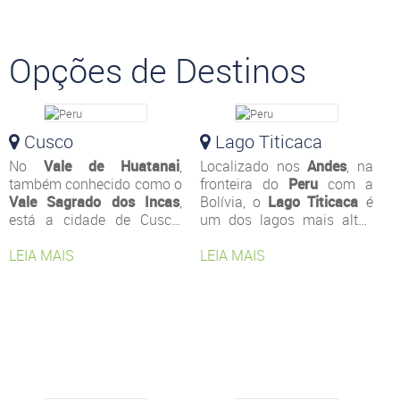
Opções de Destinos
Cusco
Lago Titicaca
No
Vale de Huatanai
,
Localizado nos
Andes
, na
também conhecido como o
fronteira do
Peru
com a
Vale Sagrado dos Incas
,
Bolívia, o
Lago Titicaca
é
está a cidade de Cusco,
um dos lagos mais altos
uma das atrações mais
do mundo com cerca de
visitadas do Peru. A região
LEIA MAIS
3.821 metros acima do
LEIA MAIS
abriga diversos sítios
nível mar e sua
arqueológicos e
profundidade máxima
construções atribuídas aos
chega a 280 metros. Cerca
incas e aos colonizadores
de 25 rios desaguam no
espanhóis. Um passeio
Titicaca.
repleto de história e
cultura. Aliás, uma
curiosidade: no idioma