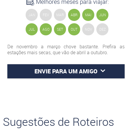
Melhores meses para viajar:
JAN
FEV
MAR
ABR
MAI
JUN
JUL
AGO
SET
OUT
NOV
DEZ
De novembro a março chove bastante. Prefira as
estações mais secas, que vão de abril a outubro.
ENVIE PARA UM AMIGO
Sugestões de Roteiros