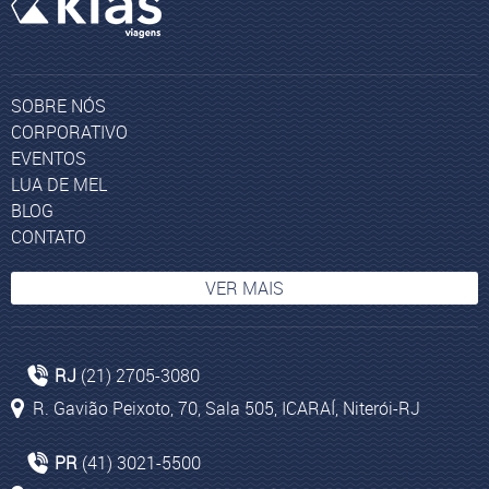
SOBRE NÓS
CORPORATIVO
EVENTOS
LUA DE MEL
BLOG
CONTATO
VER MAIS
Agências de Viagens Rio de Janeiro
RJ
(21) 2705-3080
Agência de viagens Cruzeiros Marítimos
R. Gavião Peixoto, 70, Sala 505, ICARAÍ, Niterói-RJ
Pacotes aéreos para Marrocos
Viagem para Cape Town
PR
(41) 3021-5500
Machu Picchu