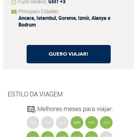
Fuso Horário:
GMT +3
Principais Cidades:
Ancara, Istambul, Goreme, Izmir, Alanya e
Bodrum
QUERO VIAJAR!
ESTILO DA VIAGEM
Melhores meses para viajar:
JAN
FEV
MAR
ABR
MAI
JUN