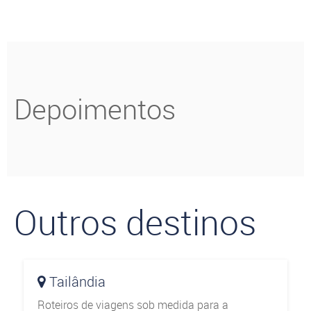
Mesquita Azul, Hagia Sofia
passeio. Várias cidades
e o Palacio Topkapi.
fazem parte da Capadócia,
oferecendo diversos tipos
de hospedagens e
atrações.
Depoimentos
Outros destinos
Tailândia
Roteiros de viagens sob medida para a