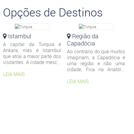
Opções de Destinos
Istambul
Região da
Capadócia
A capital da Turquia é
Ankara, mas é Istambul
Ao contrário do que muitos
que atrai a maior parte dos
imaginam, a Capadócia é
visitantes. A cidade mescla
uma região e não uma
monumentos históricos
cidade. Fica na Anatólia
com uma ótima estrutura
LEIA MAIS
Central, no coração da
turística. Está localizada
Turquia e ostenta uma
LEIA MAIS
metade na Ásia e metade
paisagem belíssima. São
na Europa, cortada pelo
formações rochosas muito
Canal de Bósforo. O bairro
parecidas à superfície
de Sultanahmet é o mais
lunar. Vista de cima, de
atrativo para os turistas
balão, a paisagem fica
por ser o centro histórico e
ainda mais linda, por isso a
concentrar o maior número
região é conhecida por
de monumentos, como a
oferecer esse tipo de