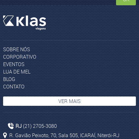
SOBRE NÓS
CORPORATIVO
EVENTOS
LUA DE MEL
BLOG
CONTATO
VER MAIS
Agência de viagem no Barigui
RJ
(21) 2705-3080
Grécia
R. Gavião Peixoto, 70, Sala 505, ICARAÍ, Niterói-RJ
Ilhas de Cartagena