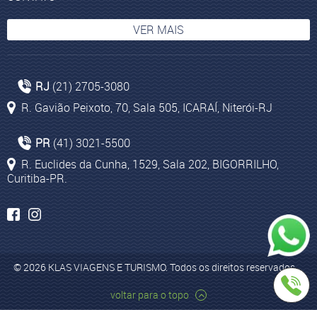
VER MAIS
História de Israel
RJ
(21) 2705-3080
Lima
R. Gavião Peixoto, 70, Sala 505, ICARAÍ, Niterói-RJ
Viagem para Polinésia Francesa
Agência de Viagem em Niterói
PR
(41) 3021-5500
Cruzeiros Internacionais Caribe
R. Euclides da Cunha, 1529, Sala 202, BIGORRILHO,
Curitiba-PR.
Grécia
População de Israel
Santorini
Turismo para Cape Town
© 2026 KLAS VIAGENS E TURISMO. Todos os direitos reservados.
Johanesburgo
L
voltar para o topo