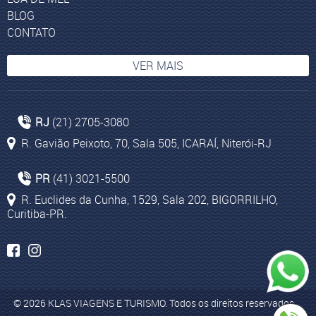
BLOG
CONTATO
VER MAIS
Pacotes turísticos para Polinésia Francesa
RJ
(21) 2705-3080
Bairro Icaraí
R. Gavião Peixoto, 70, Sala 505, ICARAÍ, Niterói-RJ
Pacotes de viagem para Casablanca
Turismo na Turquia
PR
(41) 3021-5500
Experiência Yacht Club
R. Euclides da Cunha, 1529, Sala 202, BIGORRILHO,
Curitiba-PR.
Pacotes turísticos para Cape Town
Safáris Africa do Sul
Viagem para Egito
Turismo para Cape Town
© 2026 KLAS VIAGENS E TURISMO. Todos os direitos reservados.
Pacotes para Casablanca