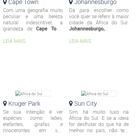
Cape Town
Johannesburgo
Com uma geografia muito
Dá para escolher como
peculiar e uma beleza
você quer se referir à maior
natural indescritível, a
cidade da África do Sul.
grandeza de
Cape Town
Johannesburgo,
extrapola a capacidade e
Joanesburgo
ou
habilidade dos melhores
LEIA MAIS
simplesmentre
LEIA MAIS
Joburg
, o
fotógrafos. As belas praias,
apelido carinhoso. O que
grandes montanhas e
importa é visitar esse
paisagens extraordinárias
destino que cada vez mais
espalhadas pela cidade e
cresce como cidade e
região atraem viajantes de
atração turística, pois não
todos os cantos.
se conhece totalmente a
África moderna sem passar
por ele.
Kruger Park
Sun City
Se sua intenção é ver
Sim, há muito luxo na
espécies como leões,
África do Sul. E se a ideia
elefantes, girafas e
for desfrutar do que há de
rinocerontes em seu
melhor no país, não tem
habitat natural, sim, está
como não conhecer
Sun