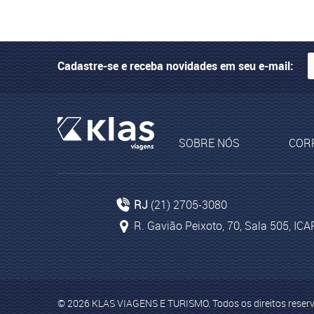
Cadastre-se e receba novidades em seu e-mail:
SOBRE NÓS
COR
Pacotes de turismo para Johannesburgo
Cu
Passagens aéreas para África do Sul
Agên
RJ
(21) 2705-3080
Agências Viagem Rio de Janeiro
R. Gavião Peixoto, 70, Sala 505, ICA
© 2026 KLAS VIAGENS E TURISMO. Todos os direitos reser