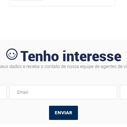
Conheça
as
belezas
desse
destino,
ideal
para os
que
buscam
Tenho interesse
relaxar
e ideal
para
seus dados e receba o contato de nossa equipe de agentes de v
casais
passarem
a Lua
de Mel.
ENVIAR