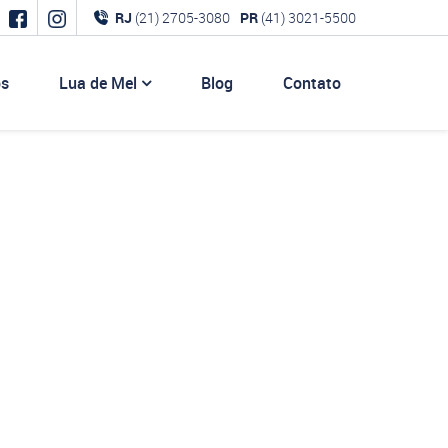
RJ
(21) 2705-3080
PR
(41) 3021-5500
os
Lua de Mel
Blog
Contato