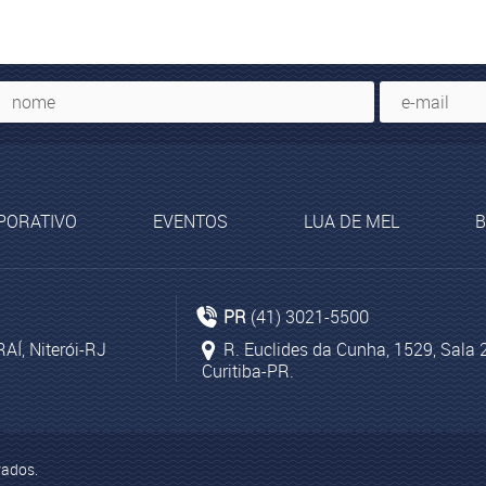
PORATIVO
EVENTOS
LUA DE MEL
B
riosidades da África do Sul
Pacotes de viagens para Colômb
cia de Turismo Rio de Janeiro
Cruzeiros Internacionais Ásia
PR
(41) 3021-5500
Gastronomia italiana
RAÍ, Niterói-RJ
R. Euclides da Cunha, 1529, Sala
Curitiba-PR.
vados.