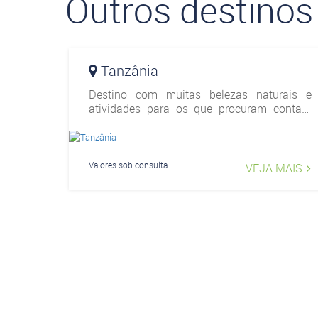
Outros destinos
Tanzânia
Destino com muitas belezas naturais e
atividades para os que procuram contato
extremo com a natureza. Além das opções
de safáris, existem passeios culturais, as
praias paradisíacas na ilha
Valores sob consulta.
VEJA MAIS