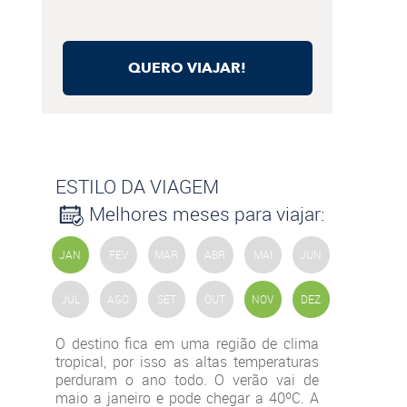
QUERO VIAJAR!
ESTILO DA VIAGEM
Melhores meses para viajar:
JAN
FEV
MAR
ABR
MAI
JUN
JUL
AGO
SET
OUT
NOV
DEZ
O destino fica em uma região de clima
tropical, por isso as altas temperaturas
perduram o ano todo. O verão vai de
maio a janeiro e pode chegar a 40ºC. A