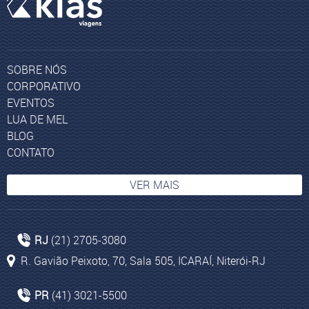
SOBRE NÓS
CORPORATIVO
EVENTOS
LUA DE MEL
BLOG
CONTATO
VER MAIS
Agências de Viagens em Niterói
RJ
(21) 2705-3080
Pacotes aéreos para Ilhas Maurício
R. Gavião Peixoto, 70, Sala 505, ICARAÍ, Niterói-RJ
Pacotes de turismo para Egito
Pacotes turísticos para Casablanca
PR
(41) 3021-5500
Agências de Viagens Curitiba