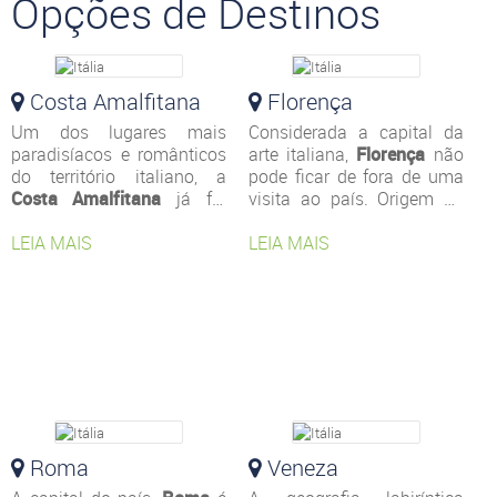
Opções de Destinos
Costa Amalfitana
Florença
Um dos lugares mais
Considerada a capital da
paradisíacos e românticos
arte italiana,
Florença
não
do território italiano, a
pode ficar de fora de uma
Costa Amalfitana
já foi
visita ao país. Origem do
cenário de vários filmes,
Renascimento, a cidade é
como “Sob o Sol da
LEIA MAIS
repleta de museus,
LEIA MAIS
Toscana”, com Diane Lane
monumentos, praças e
e já atraiu várias
prédios que acumulam
celebridades ao longo dos
mais de quatro séculos de
tempos, como a atriz Greta
história. A cidade já
Garbo e o pintor Pablo
inspirou artistas
Picasso para citar alguns.
consagrados, então que tal
Quer saber o motivo?
inspirar você a dar mais
um passo rumo ao
descobrimento de lugares
Roma
incríveis para conhecer?
Veneza
Passaporte na mão e boa