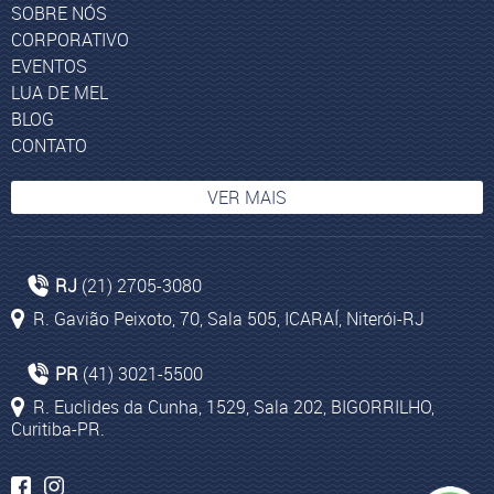
SOBRE NÓS
CORPORATIVO
EVENTOS
LUA DE MEL
BLOG
CONTATO
VER MAIS
Itália
RJ
(21) 2705-3080
Agência de viagens Cruzeiros Marítimos
R. Gavião Peixoto, 70, Sala 505, ICARAÍ, Niterói-RJ
Agência Viagem Curitiba
Lima
PR
(41) 3021-5500
Agência de viagem Marrocos
R. Euclides da Cunha, 1529, Sala 202, BIGORRILHO,
Curitiba-PR.
Turismo para Sun City
Pontos Turísticos da África do Sul