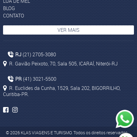
LUA DE MEL
BLOG
CONTATO
VER MAIS
Os Emirados Árabes Unidos
RJ
(21) 2705-3080
Roma
R. Gavião Peixoto, 70, Sala 505, ICARAÍ, Niterói-RJ
Pacotes para Dubai
Agências de Viagens em Niterói
PR
(41) 3021-5500
Pacotes de viagem para Dubai
R. Euclides da Cunha, 1529, Sala 202, BIGORRILHO,
Curitiba-PR.
Lima
Pacotes para Egito
Tel Aviv
Pacotes de viagem para Ilhas Maurício
© 2026 KLAS VIAGENS E TURISMO. Todos os direitos reservados.
África do Sul