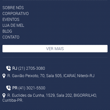
SOBRE NÓS
CORPORATIVO
EVENTOS
LUA DE MEL
BLOG
CONTATO
VER MAIS
Turismo na Tanzânia
RJ
(21) 2705-3080
Experiência Yacht Club
R. Gavião Peixoto, 70, Sala 505, ICARAÍ, Niterói-RJ
Costumes na Turquia
Pacotes de turismo para Egito
PR
(41) 3021-5500
Tel Aviv
R. Euclides da Cunha, 1529, Sala 202, BIGORRILHO,
Curitiba-PR.
Curiosidades da África do Sul
Cusco