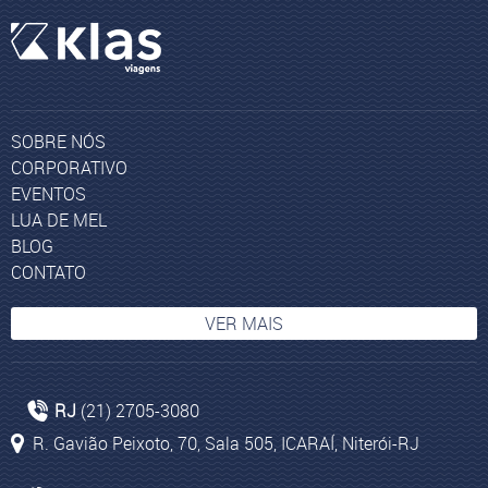
SOBRE NÓS
CORPORATIVO
EVENTOS
LUA DE MEL
BLOG
CONTATO
VER MAIS
Experiência nos Emirados Árabes
RJ
(21) 2705-3080
Pacotes de viagem para África do Sul
R. Gavião Peixoto, 70, Sala 505, ICARAÍ, Niterói-RJ
Toscana
Bogotá