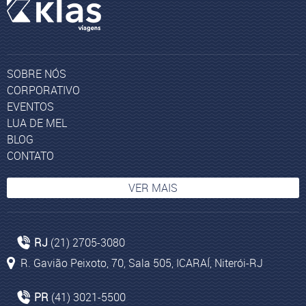
SOBRE NÓS
CORPORATIVO
EVENTOS
LUA DE MEL
BLOG
CONTATO
VER MAIS
Ilhas da Polinésia Francesa
RJ
(21) 2705-3080
Pacotes aéreos para Cape Town
R. Gavião Peixoto, 70, Sala 505, ICARAÍ, Niterói-RJ
Pacote de viagens Marrocos
O que fazer em Puno
PR
(41) 3021-5500