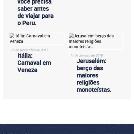
você precisa
saber antes
de viajar para
o Peru.
15 de Novembro de 2017
Itália:
11 de Janeiro de 2019
Jerusalém:
Carnaval em
berço das
Veneza
maiores
religiões
monoteístas.