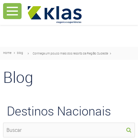
Mostrar Aviso
Mostrar Aviso
Home
blog
Conheça um pouco mais dos resorts da Região Sudeste
Blog
Destinos Nacionais