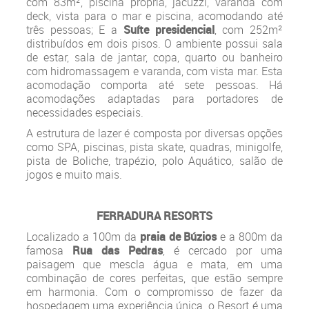
com 83m², piscina própria, jacuzzi, varanda com
deck, vista para o mar e piscina, acomodando até
três pessoas; E a
Suíte presidencial
, com 252m²
distribuídos em dois pisos. O ambiente possui sala
de estar, sala de jantar, copa, quarto ou banheiro
com hidromassagem e varanda, com vista mar. Esta
acomodação comporta até sete pessoas. Há
acomodações adaptadas para portadores de
necessidades especiais.
A estrutura de lazer é composta por diversas opções
como SPA, piscinas, pista skate, quadras, minigolfe,
pista de Boliche, trapézio, polo Aquático, salão de
jogos e muito mais.
FERRADURA RESORTS
Localizado a 100m da
praia de Búzios
e a 800m da
famosa
Rua das Pedras
, é cercado por uma
paisagem que mescla água e mata, em uma
combinação de cores perfeitas, que estão sempre
em harmonia. Com o compromisso de fazer da
hospedagem uma experiência única, o Resort é uma