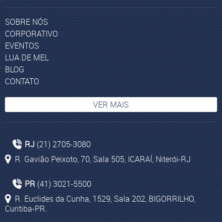
SOBRE NÓS
CORPORATIVO
EVENTOS
LUA DE MEL
BLOG
CONTATO
VER MAIS
Cruzeiros Internacionais África
RJ
(21) 2705-3080
Agência Viagem Rio de Janeiro
R. Gavião Peixoto, 70, Sala 505, ICARAÍ, Niterói-RJ
Agência de Viagens em Curitiba
Pacotes para Johannesburgo
PR
(41) 3021-5500
Pacotes de viagem para a Turquia
R. Euclides da Cunha, 1529, Sala 202, BIGORRILHO,
Curitiba-PR.
Passagens aéreas para Dubai