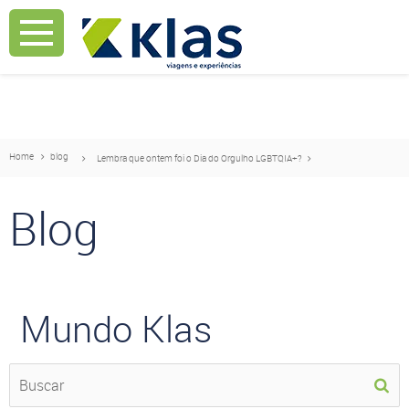
Mostrar Aviso
Mostrar Aviso
Home
blog
Lembra que ontem foi o Dia do Orgulho LGBTQIA+?
Blog
Mundo Klas