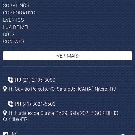
SOBRE NÓS
CORPORATIVO
EVENTOS
LUA DE MEL
BLOG
CONTATO
VER MAIS
Viagem Tanzânia
RJ
(21) 2705-3080
Israel, Jordânia e Egito
R. Gavião Peixoto, 70, Sala 505, ICARAÍ, Niterói-RJ
Pacotes de viagem para Ilhas Maurício
Turismo na Colômbia
PR
(41) 3021-5500
Pacote Turismo Grécia
R. Euclides da Cunha, 1529, Sala 202, BIGORRILHO,
Curitiba-PR.
Cruzeiros Internacionais Ásia
População de Israel