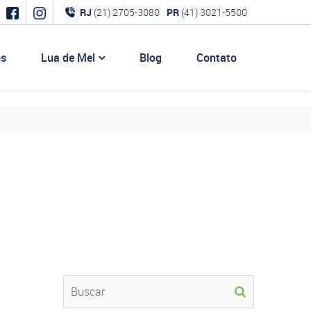
RJ
(21) 2705-3080
PR
(41) 3021-5500
os
Lua de Mel
Blog
Contato