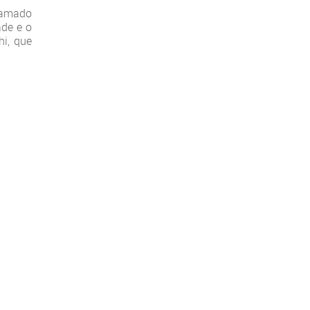
hamado
ade e o
i, que