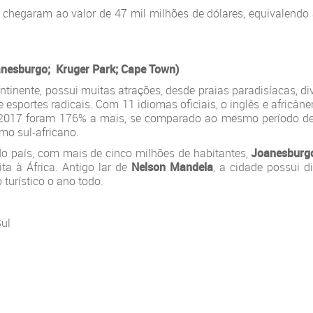
4 chegaram ao valor de 47 mil milhões de dólares, equivalendo
oanesburgo; Kruger Park; Cape Town)
ntinente, possui muitas atrações, desde praias paradisíacas, di
 e esportes radicais. Com 11 idiomas oficiais, o inglês e africân
 em 2017 foram 176% a mais, se comparado ao mesmo período d
smo sul-africano.
o país, com mais de cinco milhões de habitantes,
Joanesburg
ta à África. Antigo lar de
Nelson Mandela
, a cidade possui d
turístico o ano todo.