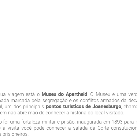
 sua viagem está o
Museu do Apartheid
. O Museu é uma verd
nhada marcada pela segregação e os conflitos armados da déc
ul, um dos principais
pontos turísticos de Joanesburgo
, cham
uem não abre mão de conhecer a história do local visitado.
o foi uma fortaleza militar e prisão, inaugurada em 1893 para 
te a visita você pode conhecer a salada da Corte constitucio
 prisioneiros.