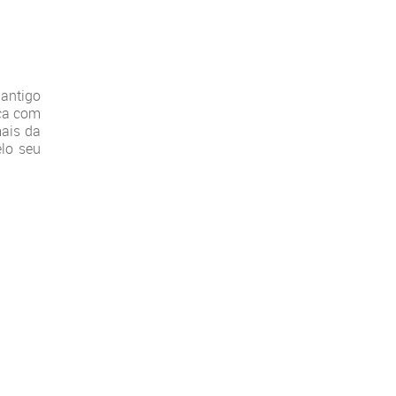
 antigo
ica com
mais da
elo seu