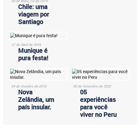
29 de Marï¿½o de 2019
Chile: uma
viagem por
Santiago
27 de Abril de 2016
Munique é
pura festa!
04 de Outubro de 2018
05 de Setembro de 2022
Nova
05
Zelândia, um
experiências
país insular.
para você
viver no Peru