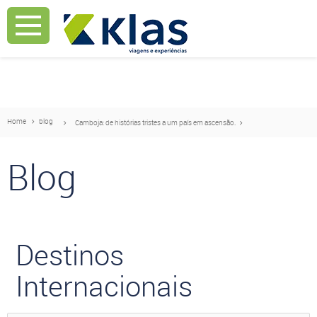
Mostrar Aviso
Mostrar Aviso
Home
blog
Camboja: de histórias tristes a um país em ascensão.
Blog
Destinos
Internacionais