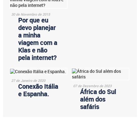
30 de Novembro de 2015
Por que eu
devo planejar
a minha
viagem com a
Klas e não
pela internet?
27 de Janeiro de 2020
Conexão Itália
07 de Dezembro de 2023
África do Sul
e Espanha.
além dos
safáris