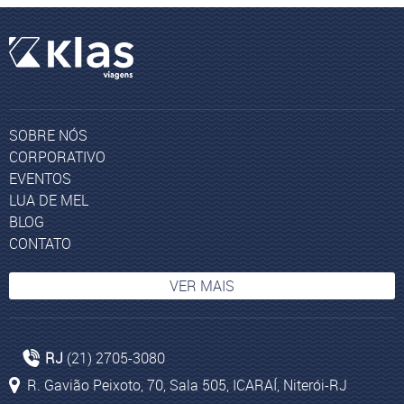
SOBRE NÓS
CORPORATIVO
EVENTOS
LUA DE MEL
BLOG
CONTATO
VER MAIS
Pacotes de turismo para África do Sul
RJ
(21) 2705-3080
Ajman
R. Gavião Peixoto, 70, Sala 505, ICARAÍ, Niterói-RJ
Pacotes para Johannesburgo