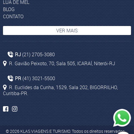
LUA DE MEL
BLOG
CONTATO
VER MAIS
Bogotá
RJ
(21) 2705-3080
Agências Viagem Rio de Janeiro
R. Gavião Peixoto, 70, Sala 505, ICARAÍ, Niterói-RJ
Pacotes de viagem para Kruger Park
Mesquitas da Turquia
PR
(41) 3021-5500
Pamukkale
R. Euclides da Cunha, 1529, Sala 202, BIGORRILHO,
Curitiba-PR.
Costumes na Turquia
Agência de Viagem Niterói
Ancara
Turismo para Cape Town
© 2026 KLAS VIAGENS E TURISMO. Todos os direitos reservados.
Pacotes aéreos para Cape Town