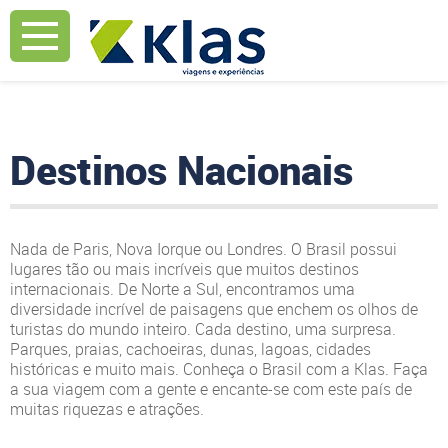
Mostrar Aviso
Mostrar Aviso
Array ( [testepes] => 1 [ordem] => nome [dir] => asc [status] => A [idtipo_viagem]
=> 2 [comDestinos] => 1 [idinteresses] => [mes] => [palavra_chave] => )
Destinos Nacionais
Nada de Paris, Nova Iorque ou Londres. O Brasil possui
lugares tão ou mais incríveis que muitos destinos
internacionais. De Norte a Sul, encontramos uma
diversidade incrível de paisagens que enchem os olhos de
turistas do mundo inteiro. Cada destino, uma surpresa.
Parques, praias, cachoeiras, dunas, lagoas, cidades
históricas e muito mais. Conheça o Brasil com a Klas. Faça
a sua viagem com a gente e encante-se com este país de
muitas riquezas e atrações.